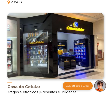
Piso GG
Olá, eu sou a Cida!
Casa do Celular
Artigos eletrônicos | Presentes e utilidades
Piso Tupis
31983595035