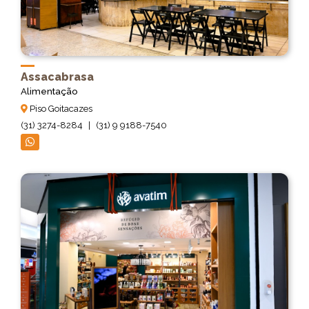
Assacabrasa
Alimentação
Piso Goitacazes
(31) 3274-8284
|
(31) 9 9188-7540