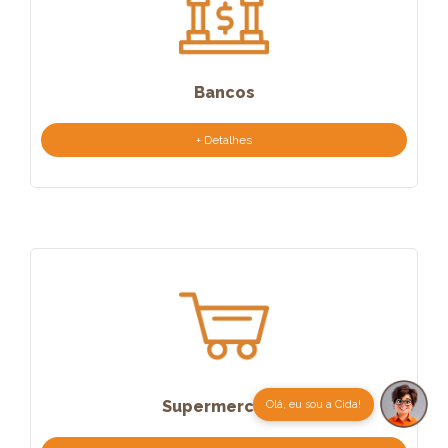
Bancos
+ Detalhes
Supermercado
Olá, eu sou a Cida!